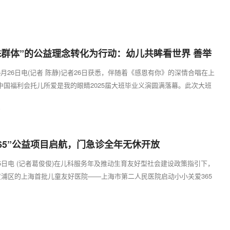
武汉...
8
殊群体”的公益理念转化为行动：幼儿共眸看世界 善举
月26日电(记者 陈静)记者26日获悉，伴随着《感恩有你》的深情合唱在上
中国福利会托儿所爱是我的眼睛2025届大班毕业义演圆满落幕。此次大班
...
7
365”公益项目启航，门急诊全年无休开放
5日电 (记者葛俊俊)在儿科服务年及推动生育友好型社会建设政策指引下，
于黄浦区的上海首批儿童友好医院——上海市第二人民医院启动小小关爱365
...
9