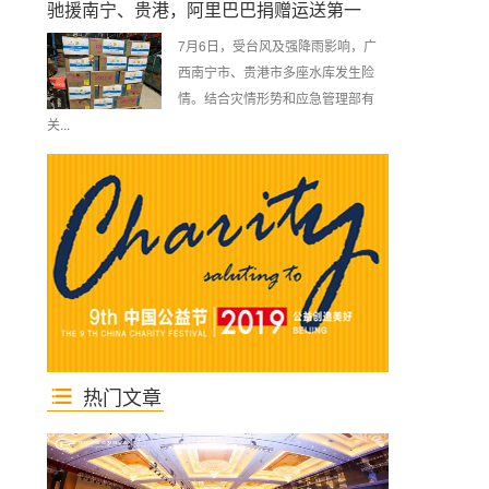
驰援南宁、贵港，阿里巴巴捐赠运送第一
7月6日，受台风及强降雨影响，广
西南宁市、贵港市多座水库发生险
情。结合灾情形势和应急管理部有
关...
热门文章