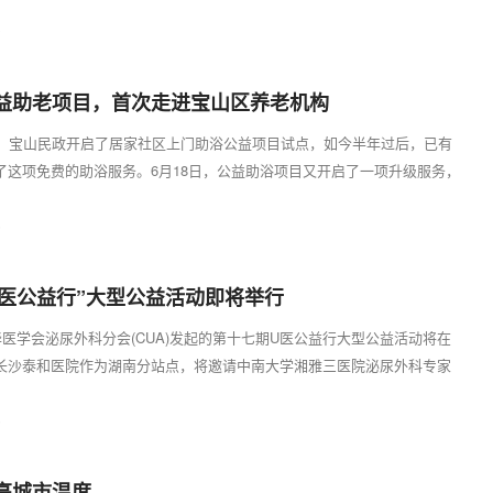
5名骨...
0
益助老项目，首次走进宝山区养老机构
始，宝山民政开启了居家社区上门助浴公益项目试点，如今半年过后，已有
了这项免费的助浴服务。6月18日，公益助浴项目又开启了一项升级服务，
牵头...
6
U医公益行”大型公益活动即将举行
华医学会泌尿外科分会(CUA)发起的第十七期U医公益行大型公益活动将在
长沙泰和医院作为湖南分站点，将邀请中南大学湘雅三医院泌尿外科专家
诊、疾...
5
亮城市温度