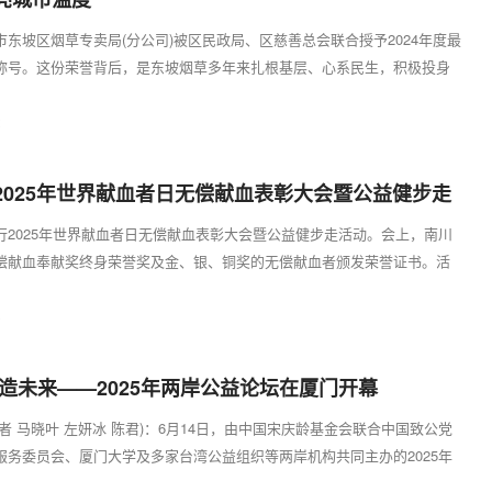
东坡区烟草专卖局(分公司)被区民政局、区慈善总会联合授予2024年度最
称号。这份荣誉背后，是东坡烟草多年来扎根基层、心系民生，积极投身
...
2
2025年世界献血者日无偿献血表彰大会暨公益健步走
行2025年世界献血者日无偿献血表彰大会暨公益健步走活动。会上，南川
偿献血奉献奖终身荣誉奖及金、银、铜奖的无偿献血者颁发荣誉证书。活
益健...
8
缔造未来——2025年两岸公益论坛在厦门开幕
者 马晓叶 左妍冰 陈君)：6月14日，由中国宋庆龄基金会联合中国致公党
服务委员会、厦门大学及多家台湾公益组织等两岸机构共同主办的2025年
..