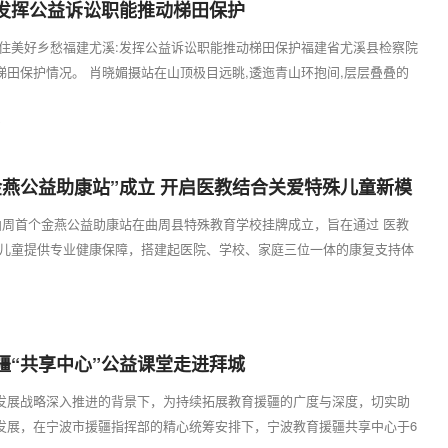
发挥公益诉讼职能推动梯田保护
留住美好乡愁福建尤溪:发挥公益诉讼职能推动梯田保护福建省尤溪县检察院
梯田保护情况。 肖晓媚摄站在山顶极目远眺,逶迤青山环抱间,层层叠叠的
..
9
金燕公益助康站”成立 开启医教结合关爱特殊儿童新模
北曲周首个金燕公益助康站在曲周县特殊教育学校挂牌成立，旨在通过 医教
殊儿童提供专业健康保障，搭建起医院、学校、家庭三位一体的康复支持体
...
1
疆“共享中心”公益课堂走进拜城
发展战略深入推进的背景下，为持续拓展教育援疆的广度与深度，切实助
发展，在宁波市援疆指挥部的精心统筹安排下，宁波教育援疆共享中心于6