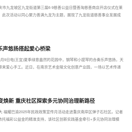
重庆市九龙坡区九龙街道第三届6·9慈善公益日暨善淘慈善商店开店仪式在莱
。此次活动以同心聚力善满九龙为主题，展现了九龙街道慈善事业发展成
...
5
 乐声悠扬搭起爱心桥梁
6月9日电(王宜)夏季绿意盎然的花园中，钢琴和小提琴的合奏乐声悠扬，天
带来爱心手工。近日，在南京艺术金陵文化创意产业园，一场以艺术传递
...
7
变焕新 重庆社区探索多元协同治理新路径
大·福耀巴渝2025年民政政策宣传月活动走进重庆南岸区弹子石社区。记者
依托福彩公益金的精准支持，该社区创新实践基金牵引+多元协同治理模
公益...