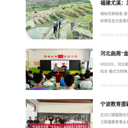
福建尤溪：
描绘农耕画卷,
检察官走访查看
梯田宛如大地的五.
2025-06-25 09:1
河北曲周“
式
6月20日，河
结合 模式为特
系。金燕公益助康站
2025-06-24 08:4
宁波教育援
在对口援疆融合
力新疆教育事业