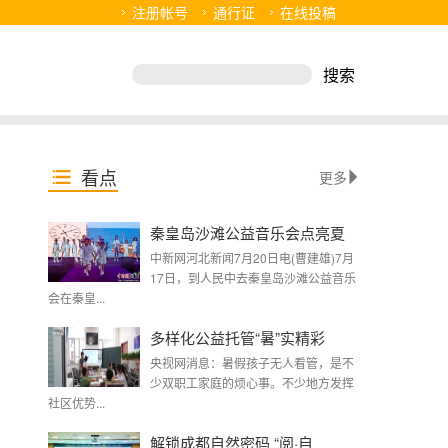
注册帐号
通行证
在线投稿
看点
更多
秦皇岛沙滩公益音乐会点亮夏
中新网河北新闻7月20日电(曹建雄)7月
17日，到人民中去秦皇岛沙滩公益音乐
会在秦皇...
多样化公益托管“暑”实精彩
央视网消息：暑假孩子无人看管，是不
少双职工家庭的烦心事。不少地方发挥
社区优势...
解锁成都自然密码 “阅·自