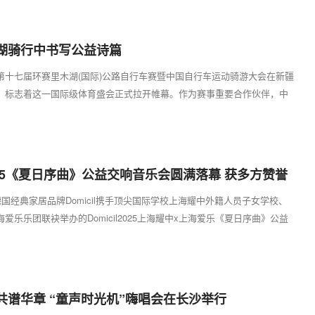
8
湖骑行中书写公益诗篇
第十七届环赛里木湖(国际)公路自行车赛暨中国自行车运动骑游大会在新疆
，标志着这一国际级体育盛会正式拉开帷幕。作为赛事重要合作伙伴，中
...
3
l2025《夏日序曲》公益交响音乐会圆满落幕 获多方赞誉
德国经典家居品牌Domicil携手顶尖国际学校上海耀中外籍人员子女学校、
爱乐乐团联袂举办的Domicil2025上海耀中x上海爱乐《夏日序曲》公益
东方...
1
共谱华章 “童声时光机”嗨唱会在长沙举行