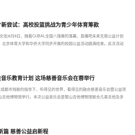
2
益”新尝试：高校投篮挑战为青少年体育筹款
文佳)6月8日，随着CUBAL全国八强赛的落幕，直播吧未来无限公益计划
、北京体育大学和华侨大学同步开展的校园公益活动圆满结束。此次活动
益模...
3
益音乐教育计划 这场慈善音乐会在蓉举行
，在成都市残联的指导下，听得见的世界，看得见的融合慈善音乐会暨公益项
山吉他博物馆举行。本次公益音乐会是黎山吉他博物馆联合凡喜吉他及多
公益...
7
新篇 慈善公益启新程