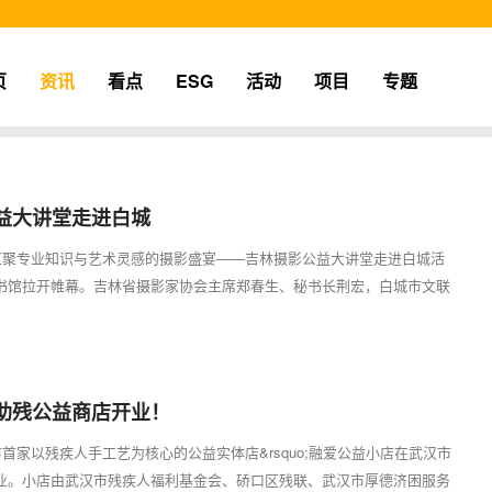
页
资讯
看点
ESG
活动
项目
专题
益大讲堂走进白城
场汇聚专业知识与艺术灵感的摄影盛宴——吉林摄影公益大讲堂走进白城活
书馆拉开帷幕。吉林省摄影家协会主席郑春生、秘书长荆宏，白城市文联
o手机...
5
助残公益商店开业！
市首家以残疾人手工艺为核心的公益实体店&rsquo;融爱公益小店在武汉市
业。小店由武汉市残疾人福利基金会、硚口区残联、武汉市厚德济困服务