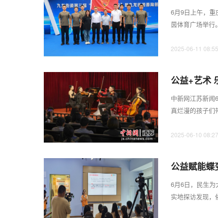
6月9日上午，
茵体育广场举行
效，开启政府引导、
2025-06-11 08:5
公益+艺术
中新网江苏新闻
真烂漫的孩子们
温暖的公益活动——
2025-06-10 08:2
公益赋能蝶
6月6日，民生为
实地探访发现，
式，成功打造社区