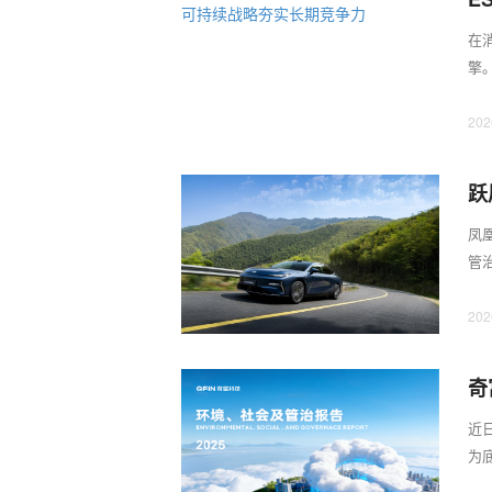
在
擎
营，
202
跃
凤凰
管
共荣
202
奇
近
为
的金