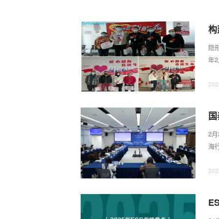
构
隐
年
在乡
202
国
书
2
海
站，
202
E