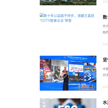
202
数
作
始
十载
202
坚
中
对
绘就
202
水