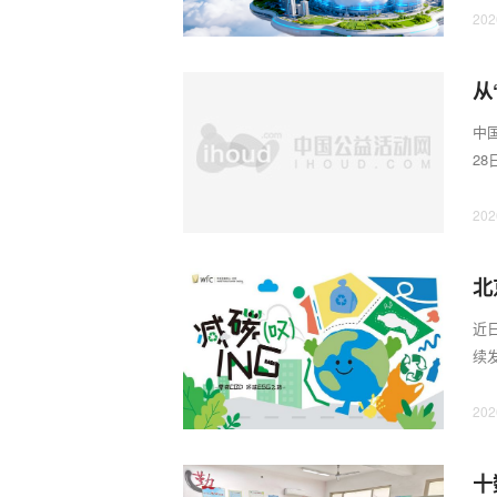
202
从
卷
中
28
了盘
202
北
近日
续
通过
202
十