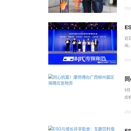
助下
202
E
业
近日
间
责任
202
同
5
应
受灾
202
E