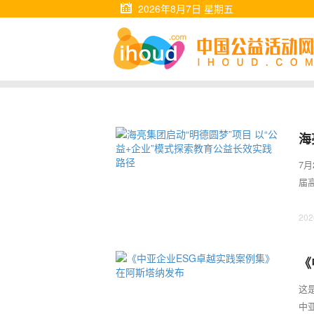
2026年8月7日 星期五
海
长
7
届
育到
202
《
这
中