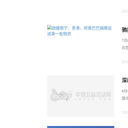
和中
202
驰
7
应
转移
202
深
6
国
周年
202