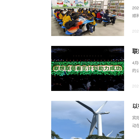
2
顺
其以
202
联
4
的
向阿
202
以
动
宾
动
保护