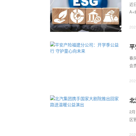
可
近
A
时，
202
平
春
会
益行
202
北
2
区
间，
202