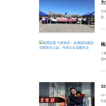
为
庆
为
爱
筑梦
202
梅
担
入
国
传，
202
3
2
的