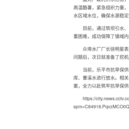
高温酷暑，紧急组织力量，
水区域水位，确保水源稳定
目前，通过筑坝引水、
重困难，成功保障了镇域内
众埠水厂厂长徐明星表
问题后，次日就准备了挖机
当前，乐平市抗旱保供
库、曹溪水进行放水。相关
案，全力以赴筑牢抗旱保供水
https://city.news.cc
spm=C84918.PqvzMCO0Q