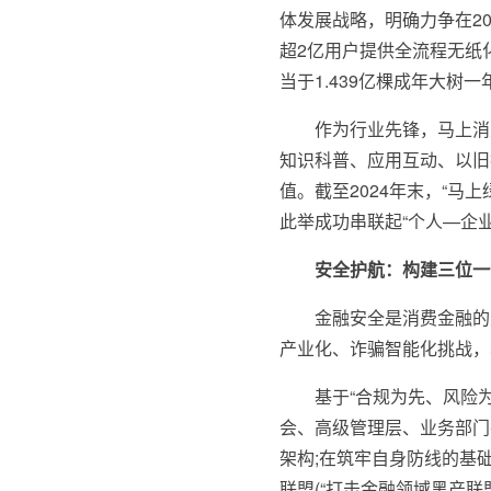
体发展战略，明确力争在2
超2亿用户提供全流程无纸化
当于1.439亿棵成年大树
作为行业先锋，马上消
知识科普、应用互动、以旧
值。截至2024年末，“马上
此举成功串联起“个人—企
安全护航：构建三位一
金融安全是消费金融的
产业化、诈骗智能化挑战，
基于“合规为先、风险
会、高级管理层、业务部门
架构;在筑牢自身防线的基
联盟(“打击金融领域黑产联