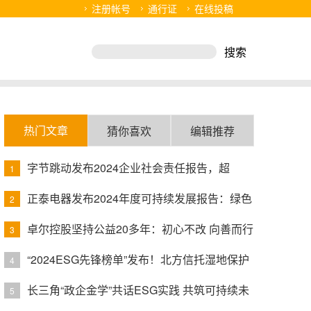
注册帐号
通行证
在线投稿
热门文章
猜你喜欢
编辑推荐
字节跳动发布2024企业社会责任报告，超
1
3500个公益项目吸引超10亿人参与
正泰电器发布2024年度可持续发展报告：绿色
2
履责与业务发展融合显著
卓尔控股坚持公益20多年：初心不改 向善而行
3
“2024ESG先锋榜单”发布！北方信托湿地保护
4
主题绿色公益信托入选
长三角“政企金学”共话ESG实践 共筑可持续未
5
来