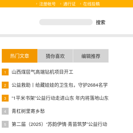
注册帐号
通行证
在线投稿
热门文章
猜你喜欢
编辑推荐
山西煤层气高端钻机项目开工
1
公益救助丨给藏娃娃的卫生包，守护2684名学
2
生的卫生健康
“1平米书架”公益行动走进山东 年内将落地山东
3
50家小店
青杠树里寄乡愁
4
第二届（2025）“苏韵伊情·青苗筑梦”公益行动
5
年终汇报演出落幕