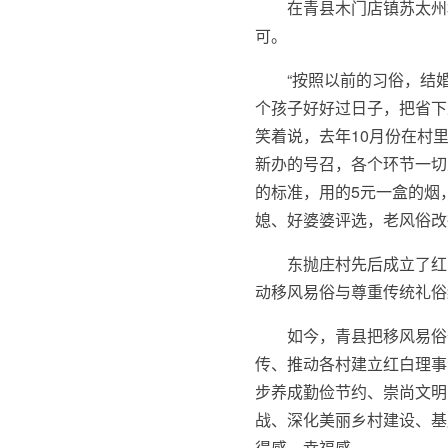
在青县木门店镇苏太州
可。
“按照以前的习俗，结
个孩子好好过日子，把省下
笑着说，去年10月份在村
新办的号召，各个环节一切
的标准，用的5元一盒的烟
媳、好婆婆评选，老风俗改
东抛庄村先后成立了红
动移风易俗与尊重传统礼俗
如今，青县把移风易俗
传、推动各村建立红白理事
步养成勤俭节约、崇尚文明
战、深化美丽乡村建设、基
得感、幸福感。