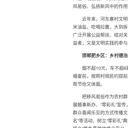
风易俗、弘扬新风中的作用
近年来，河东寨村文明
米油盐、吃喝拉撒，大到拆
广泛开展公益帮扶、结对关
益者，又是文明实践的参与
邯郸肥乡区：乡村德治
烟不超10元，车不超
婚宴前，按照村规民约提前
既节俭又体面。
把移风易俗作为农村群
展婚事新办、“零彩礼”宣
群众喜闻乐见的方式传播文
名”等活动，树立“零彩礼”