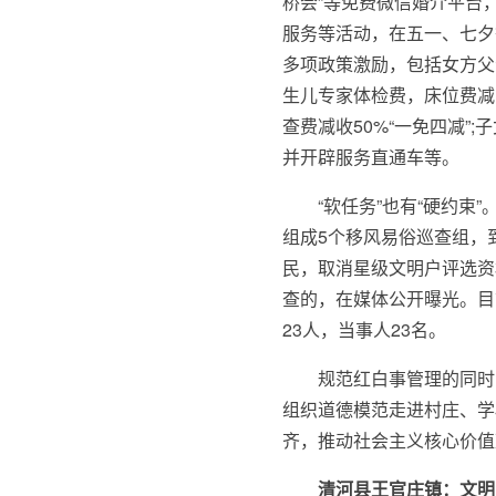
桥会”等免费微信婚介平台
服务等活动，在五一、七
多项政策激励，包括女方父
生儿专家体检费，床位费减
查费减收50%“一免四减”
并开辟服务直通车等。
“软任务”也有“硬约
组成5个移风易俗巡查组，
民，取消星级文明户评选资
查的，在媒体公开曝光。目
23人，当事人23名。
规范红白事管理的同时，
组织道德模范走进村庄、学
齐，推动社会主义核心价值
清河县王官庄镇：文明